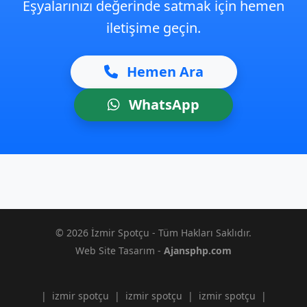
Eşyalarınızı değerinde satmak için hemen
iletişime geçin.
Hemen Ara
WhatsApp
© 2026 İzmir Spotçu - Tüm Hakları Saklıdır.
Web Site Tasarım -
Ajansphp.com
|
izmir spotçu
|
izmir spotçu
|
izmir spotçu
|