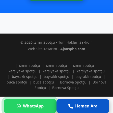
© 2026 İzmir Spotçu - Tüm Hakları Saklıdır.
Web Site Tasarım -
Ajansphp.com
|
izmir spotçu
|
izmir spotçu
|
izmir spotçu
|
karşıyaka spotçu
|
karşıyaka spotçu
|
karşıyaka spotçu
|
bayraklı spotçu
|
bayraklı spotçu
|
bayraklı spotçu
|
buca spotçu
|
buca spotçu
|
Bornova Spotçu
|
Bornova
Spotçu
|
Bornova Spotçu