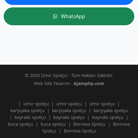
WhatsApp
© 2026 İzmir Spotçu - Tüm Hakları Saklıdır.
Web Site Tasarım -
Ajansphp.com
|
izmir spotçu
|
izmir spotçu
|
izmir spotçu
|
karşıyaka spotçu
|
karşıyaka spotçu
|
karşıyaka spotçu
|
bayraklı spotçu
|
bayraklı spotçu
|
bayraklı spotçu
|
buca spotçu
|
buca spotçu
|
Bornova Spotçu
|
Bornova
Spotçu
|
Bornova Spotçu