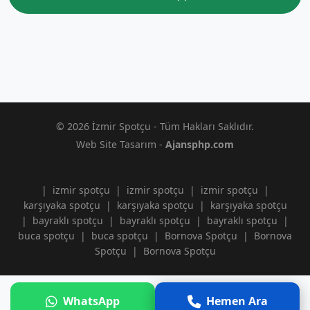
© 2026 İzmir Spotçu - Tüm Hakları Saklıdır.
Web Site Tasarım -
Ajansphp.com
|
izmir spotçu
|
izmir spotçu
|
izmir spotçu
|
karşıyaka spotçu
|
karşıyaka spotçu
|
karşıyaka spotçu
|
bayraklı spotçu
|
bayraklı spotçu
|
bayraklı spotçu
|
buca spotçu
|
buca spotçu
|
Bornova Spotçu
|
Bornova
Spotçu
|
Bornova Spotçu