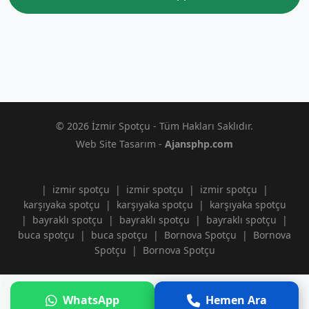
© 2026 İzmir Spotçu - Tüm Hakları Saklıdır.
Web Site Tasarım -
Ajansphp.com
|
izmir spotçu
|
izmir spotçu
|
izmir spotçu
|
karşıyaka spotçu
|
karşıyaka spotçu
|
karşıyaka spotçu
|
bayraklı spotçu
|
bayraklı spotçu
|
bayraklı spotçu
|
buca spotçu
|
buca spotçu
|
Bornova Spotçu
|
Bornova
Spotçu
|
Bornova Spotçu