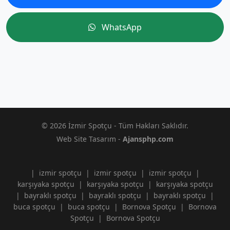
WhatsApp
© 2026 İzmir Spotçu - Tüm Hakları Saklıdır.
Web Site Tasarım -
Ajansphp.com
|
izmir spotçu
|
izmir spotçu
|
izmir spotçu
|
karşıyaka spotçu
|
karşıyaka spotçu
|
karşıyaka spotçu
|
bayraklı spotçu
|
bayraklı spotçu
|
bayraklı spotçu
|
buca spotçu
|
buca spotçu
|
Bornova Spotçu
|
Bornova
Spotçu
|
Bornova Spotçu