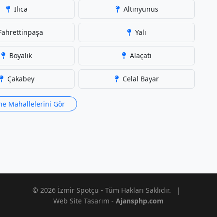
Ilıca
Altınyunus
ahrettinpaşa
Yalı
Boyalık
Alaçatı
Çakabey
Celal Bayar
e Mahallelerini Gör
© 2026 İzmir Spotçu - Tüm Hakları Saklıdır.
|
Web Site Tasarım -
Ajansphp.com