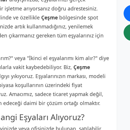
ir işletme arıyorsanız doğru adrestesiniz.
linde ve özellikle
Çeşme
bölgesinde spot
inizde artık kullanmadığınız, yenilemek
den çıkarmanız gereken tüm eşyalarınız için
arım?" veya "İkinci el eşyalarımı kim alır?" diye
arla vakit kaybedebiliyor. Biz,
Çeşme
gıyı yıkıyoruz. Eşyalarınızın markası, modeli
iyasa koşullarının üzerindeki fiyat
oruz. Amacımız, sadece ticaret yapmak değil,
h edeceği daimi bir çözüm ortağı olmaktır.
angi Eşyaları Alıyoruz?
inizde veya ofisinizde bulunan, satılabilir