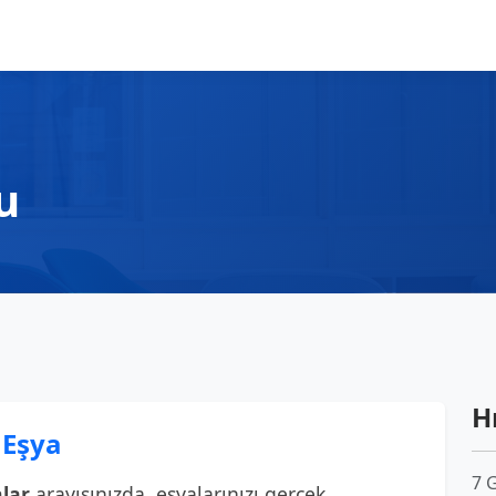
u
Hı
 Eşya
7 
nlar
arayışınızda, eşyalarınızı gerçek