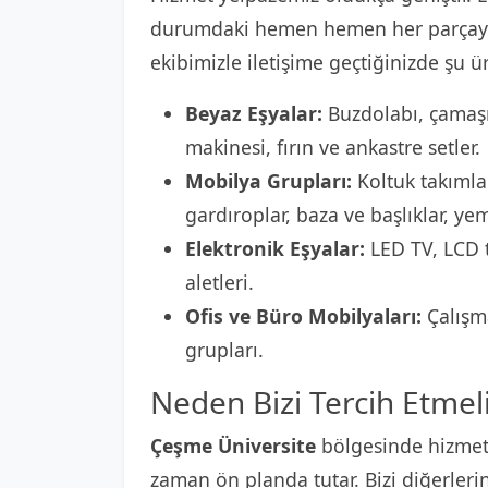
durumdaki hemen hemen her parçayı
ekibimizle iletişime geçtiğinizde şu ür
Beyaz Eşyalar:
Buzdolabı, çamaşı
makinesi, fırın ve ankastre setler.
Mobilya Grupları:
Koltuk takımlar
gardıroplar, baza ve başlıklar, ye
Elektronik Eşyalar:
LED TV, LCD t
aletleri.
Ofis ve Büro Mobilyaları:
Çalışma
grupları.
Neden Bizi Tercih Etmeli
Çeşme Üniversite
bölgesinde hizmet
zaman ön planda tutar. Bizi diğerleri