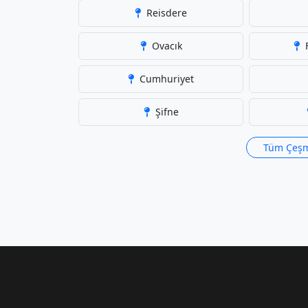
Reisdere
Ovacık
F
Cumhuriyet
Şifne
Tüm Çeşm