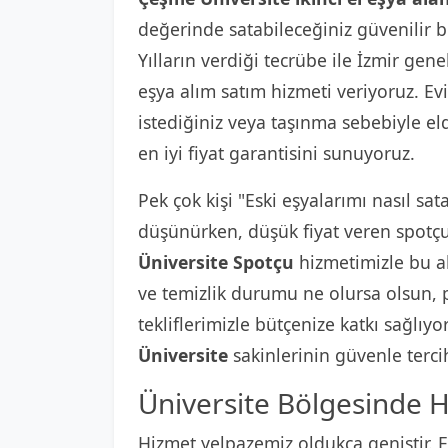
değerinde satabileceğiniz güvenilir b
Yılların verdiği tecrübe ile İzmir gene
eşya alım satım hizmeti veriyoruz. Ev
istediğiniz veya taşınma sebebiyle el
en iyi fiyat garantisini sunuyoruz.
Pek çok kişi "Eski eşyalarımı nasıl sat
düşünürken, düşük fiyat veren spotçul
Üniversite Spotçu
hizmetimizle bu al
ve temizlik durumu ne olursa olsun, p
tekliflerimizle bütçenize katkı sağlıy
Üniversite
sakinlerinin güvenle terci
Üniversite Bölgesinde H
Hizmet yelpazemiz oldukça geniştir. Ev