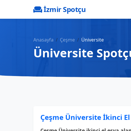
İzmir Spotçu
Anasayfa
Çeşme
Üniversite
Üniversite Spotç
Çeşme Üniversite İkinci El
Çeşme Üniversite ikinci el eşya ala