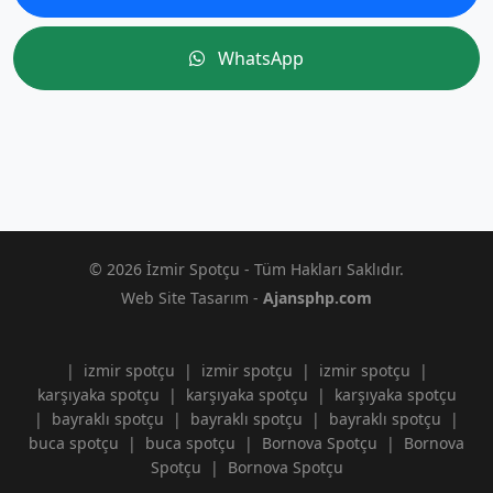
WhatsApp
© 2026 İzmir Spotçu - Tüm Hakları Saklıdır.
Web Site Tasarım -
Ajansphp.com
|
izmir spotçu
|
izmir spotçu
|
izmir spotçu
|
karşıyaka spotçu
|
karşıyaka spotçu
|
karşıyaka spotçu
|
bayraklı spotçu
|
bayraklı spotçu
|
bayraklı spotçu
|
buca spotçu
|
buca spotçu
|
Bornova Spotçu
|
Bornova
Spotçu
|
Bornova Spotçu