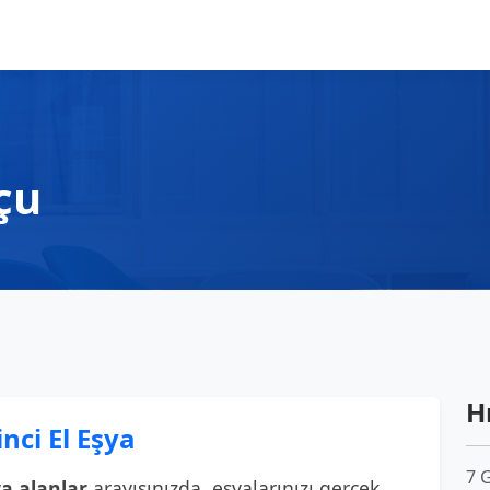
çu
Hı
nci El Eşya
7 
ya alanlar
arayışınızda, eşyalarınızı gerçek