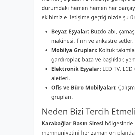
durumdaki hemen hemen her parçayı
ekibimizle iletişime geçtiğinizde şu ür
Beyaz Eşyalar:
Buzdolabı, çamaşı
makinesi, fırın ve ankastre setler.
Mobilya Grupları:
Koltuk takımlar
gardıroplar, baza ve başlıklar, ye
Elektronik Eşyalar:
LED TV, LCD t
aletleri.
Ofis ve Büro Mobilyaları:
Çalışma
grupları.
Neden Bizi Tercih Etmeli
Karabağlar Basın Sitesi
bölgesinde 
memnuniyetini her zaman ön planda t