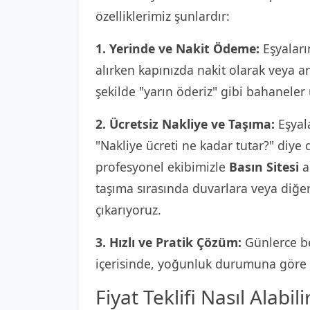
özelliklerimiz şunlardır:
1. Yerinde ve Nakit Ödeme:
Eşyaların
alırken kapınızda nakit olarak veya 
şekilde "yarın öderiz" gibi bahaneler
2. Ücretsiz Nakliye ve Taşıma:
Eşyala
"Nakliye ücreti ne kadar tutar?" diy
profesyonel ekibimizle
Basın Sitesi
ad
taşıma sırasında duvarlara veya diğe
çıkarıyoruz.
3. Hızlı ve Pratik Çözüm:
Günlerce be
içerisinde, yoğunluk durumuna göre e
Fiyat Teklifi Nasıl Alabili