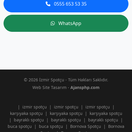
0555 653 53 35
WhatsApp
© 2026 İzmir Spotçu - Tüm Hakları Saklıdır.
Web Site Tasarım -
Ajansphp.com
|
izmir spotçu
|
izmir spotçu
|
izmir spotçu
|
karşıyaka spotçu
|
karşıyaka spotçu
|
karşıyaka spotçu
|
bayraklı spotçu
|
bayraklı spotçu
|
bayraklı spotçu
|
buca spotçu
|
buca spotçu
|
Bornova Spotçu
|
Bornova