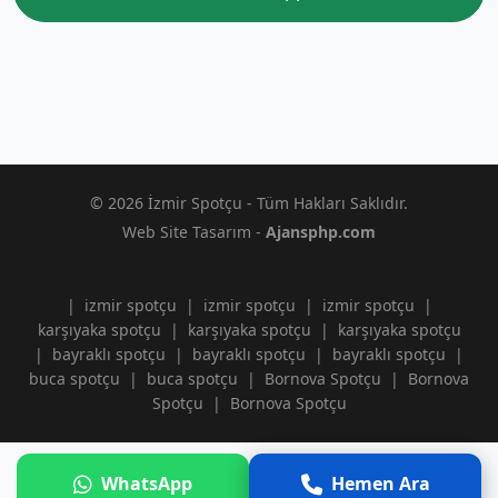
© 2026 İzmir Spotçu - Tüm Hakları Saklıdır.
Web Site Tasarım -
Ajansphp.com
|
izmir spotçu
|
izmir spotçu
|
izmir spotçu
|
karşıyaka spotçu
|
karşıyaka spotçu
|
karşıyaka spotçu
|
bayraklı spotçu
|
bayraklı spotçu
|
bayraklı spotçu
|
buca spotçu
|
buca spotçu
|
Bornova Spotçu
|
Bornova
Spotçu
|
Bornova Spotçu