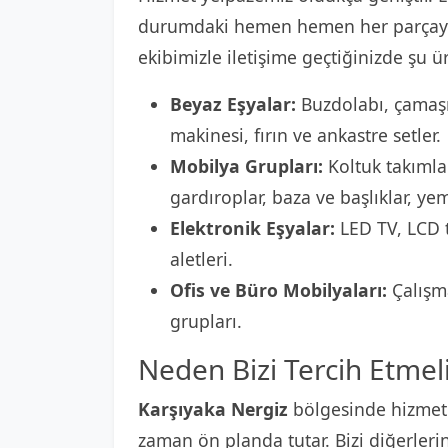
durumdaki hemen hemen her parçayı
ekibimizle iletişime geçtiğinizde şu ür
Beyaz Eşyalar:
Buzdolabı, çamaşı
makinesi, fırın ve ankastre setler.
Mobilya Grupları:
Koltuk takımlar
gardıroplar, baza ve başlıklar, ye
Elektronik Eşyalar:
LED TV, LCD t
aletleri.
Ofis ve Büro Mobilyaları:
Çalışma
grupları.
Neden Bizi Tercih Etmeli
Karşıyaka Nergiz
bölgesinde hizmet
zaman ön planda tutar. Bizi diğerleri