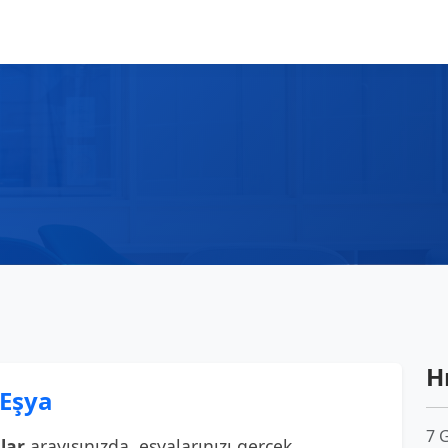
Hı
 Eşya
7 
lar
arayışınızda, eşyalarınızı gerçek