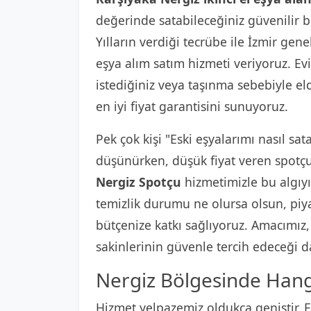
değerinde satabileceğiniz güvenilir b
Yılların verdiği tecrübe ile İzmir gene
eşya alım satım hizmeti veriyoruz. Ev
istediğiniz veya taşınma sebebiyle el
en iyi fiyat garantisini sunuyoruz.
Pek çok kişi "Eski eşyalarımı nasıl sat
düşünürken, düşük fiyat veren spotçul
Nergiz Spotçu
hizmetimizle bu algıyı
temizlik durumu ne olursa olsun, piyas
bütçenize katkı sağlıyoruz. Amacımız
sakinlerinin güvenle tercih edeceği d
Nergiz Bölgesinde Hangi
Hizmet yelpazemiz oldukça geniştir. Ev