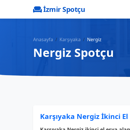
İzmir Spotçu
Anasayfa
Karşıyaka
Nergiz
Nergiz Spotçu
Karşıyaka Nergiz İkinci El
Karşıyaka Nergiz ikinci el eşya alan