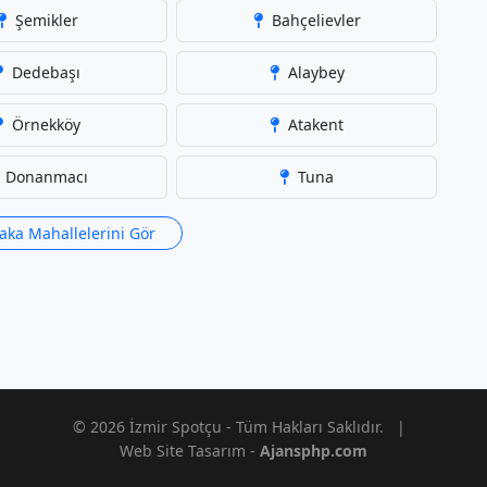
Şemikler
Bahçelievler
Dedebaşı
Alaybey
Örnekköy
Atakent
Donanmacı
Tuna
aka Mahallelerini Gör
© 2026 İzmir Spotçu - Tüm Hakları Saklıdır.
|
Web Site Tasarım -
Ajansphp.com