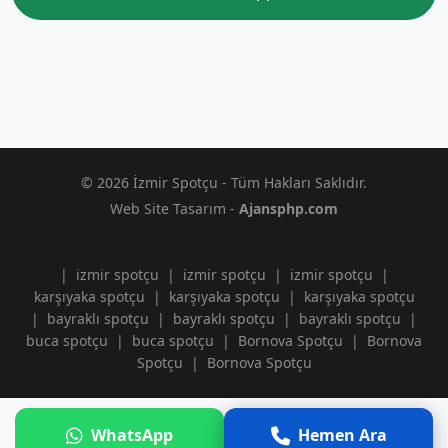
© 2026 İzmir Spotçu - Tüm Hakları Saklıdır.
Web Site Tasarım -
Ajansphp.com
|
izmir spotçu
|
izmir spotçu
|
izmir spotçu
|
karşıyaka spotçu
|
karşıyaka spotçu
|
karşıyaka spotçu
|
bayraklı spotçu
|
bayraklı spotçu
|
bayraklı spotçu
|
buca spotçu
|
buca spotçu
|
Bornova Spotçu
|
Bornova
Spotçu
|
Bornova Spotçu