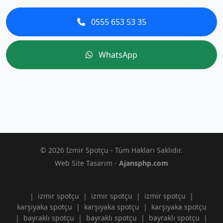
0555 653 53 35
WhatsApp
© 2026 İzmir Spotçu - Tüm Hakları Saklıdır.
Web Site Tasarım -
Ajansphp.com
|
izmir spotçu
|
izmir spotçu
|
izmir spotçu
|
karşıyaka spotçu
|
karşıyaka spotçu
|
karşıyaka spotçu
|
bayraklı spotçu
|
bayraklı spotçu
|
bayraklı spotçu
|