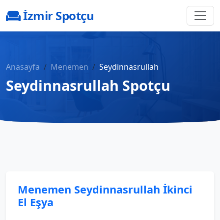
İzmir Spotçu
Anasayfa
Menemen
Seydinnasrullah
Seydinnasrullah Spotçu
Menemen Seydinnasrullah İkinci
El Eşya