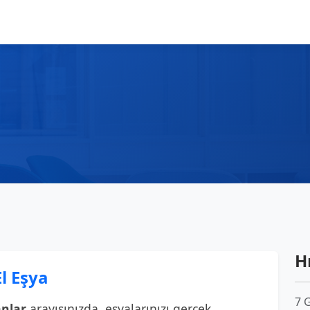
Hı
El Eşya
7 
anlar
arayışınızda, eşyalarınızı gerçek