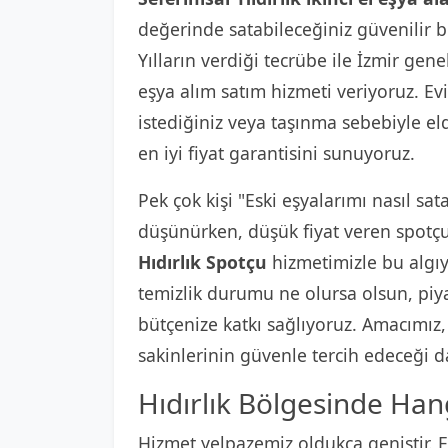
değerinde satabileceğiniz güvenilir b
Yılların verdiği tecrübe ile İzmir gene
eşya alım satım hizmeti veriyoruz. Ev
istediğiniz veya taşınma sebebiyle el
en iyi fiyat garantisini sunuyoruz.
Pek çok kişi "Eski eşyalarımı nasıl sat
düşünürken, düşük fiyat veren spotçul
Hıdırlık Spotçu
hizmetimizle bu algıyı
temizlik durumu ne olursa olsun, piyas
bütçenize katkı sağlıyoruz. Amacımız
sakinlerinin güvenle tercih edeceği d
Hıdırlık Bölgesinde Hang
Hizmet yelpazemiz oldukça geniştir. Ev