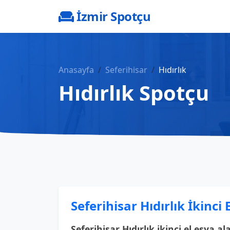
İzmir Spotçu
Anasayfa
Seferihisar
Hıdırlık
Hıdırlık Spotçu
Seferihisar Hıdırlık İkinci 
Seferihisar Hıdırlık ikinci el eşya al