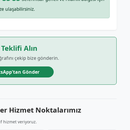
ze ulaşabilirsiniz.
 Teklifi Alın
ğrafını çekip bize gönderin.
sApp'tan Gönder
ğer Hizmet Noktalarımız
if hizmet veriyoruz.