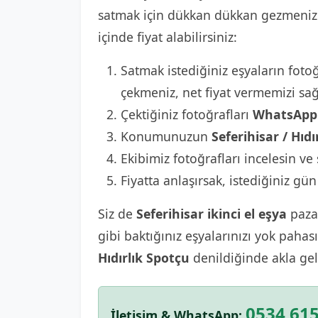
satmak için dükkan dükkan gezmenize 
içinde fiyat alabilirsiniz:
Satmak istediğiniz eşyaların fotoğ
çekmeniz, net fiyat vermemizi sağ
Çektiğiniz fotoğrafları
WhatsApp 
Konumunuzun
Seferihisar / Hıdı
Ekibimiz fotoğrafları incelesin ve 
Fiyatta anlaşırsak, istediğiniz gün
Siz de
Seferihisar ikinci el eşya
pazar
gibi baktığınız eşyalarınızı yok paha
Hıdırlık Spotçu
denildiğinde akla gel
0534 615
İletişim & WhatsApp: