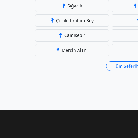
Sığacık
Çolak İbrahim Bey
Camikebir
Mersin Alanı
Tüm Seferih