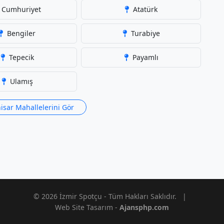
Cumhuriyet
Atatürk
Bengiler
Turabiye
Tepecik
Payamlı
Ulamış
isar Mahallelerini Gör
© 2026 İzmir Spotçu - Tüm Hakları Saklıdır.
|
Web Site Tasarım -
Ajansphp.com