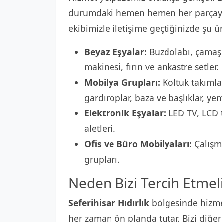
durumdaki hemen hemen her parçayı
ekibimizle iletişime geçtiğinizde şu ür
Beyaz Eşyalar:
Buzdolabı, çamaşı
makinesi, fırın ve ankastre setler.
Mobilya Grupları:
Koltuk takımlar
gardıroplar, baza ve başlıklar, ye
Elektronik Eşyalar:
LED TV, LCD t
aletleri.
Ofis ve Büro Mobilyaları:
Çalışma
grupları.
Neden Bizi Tercih Etmeli
Seferihisar Hıdırlık
bölgesinde hizme
her zaman ön planda tutar. Bizi diğer