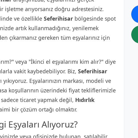
ir işletme arıyorsanız doğru adrestesiniz.
linde ve özellikle
Seferihisar
bölgesinde spot
inizde artık kullanmadığınız, yenilemek
den çıkarmanız gereken tüm eşyalarınız için
arım?" veya "İkinci el eşyalarımı kim alır?" diye
arla vakit kaybedebiliyor. Biz,
Seferihisar
 yıkıyoruz. Eşyalarınızın markası, modeli ve
a koşullarının üzerindeki fiyat tekliflerimizle
, sadece ticaret yapmak değil,
Hıdırlık
aimi bir çözüm ortağı olmaktır.
i Eşyaları Alıyoruz?
inizde veya ofisinizde bulunan, satılabilir