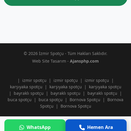
© 2026 İzmir Spotçu - Tüm Hakları Saklıdır.
Web Site Tasarım -
Ajansphp.com
|
izmir spotçu
|
izmir spotçu
|
izmir spotçu
|
karşıyaka spotçu
|
karşıyaka spotçu
|
karşıyaka spotçu
|
bayraklı spotçu
|
bayraklı spotçu
|
bayraklı spotçu
|
buca spotçu
|
buca spotçu
|
Bornova Spotçu
|
Bornova
Spotçu
|
Bornova Spotçu