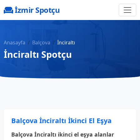
İzmir Spotçu
Anasayfa
Balçova
İnciraltı
İnciraltı Spotçu
Balçova İnciraltı İkinci El Eşya
Balçova İnciraltı ikinci el eşya alanlar