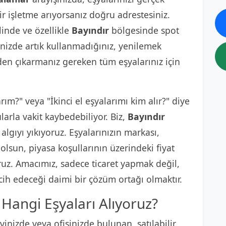
ir işletme arıyorsanız doğru adrestesiniz.
linde ve özellikle
Bayındır
bölgesinde spot
inizde artık kullanmadığınız, yenilemek
den çıkarmanız gereken tüm eşyalarınız için
arım?" veya "İkinci el eşyalarımı kim alır?" diye
arla vakit kaybedebiliyor. Biz,
Bayındır
lgıyı yıkıyoruz. Eşyalarınızın markası,
lsun, piyasa koşullarının üzerindeki fiyat
oruz. Amacımız, sadece ticaret yapmak değil,
cih edeceği daimi bir çözüm ortağı olmaktır.
Hangi Eşyaları Alıyoruz?
inizde veya ofisinizde bulunan, satılabilir