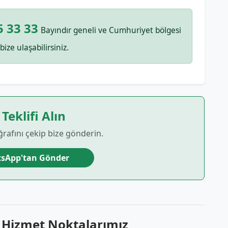
5 33 33
Bayındır geneli ve Cumhuriyet bölgesi
bize ulaşabilirsiniz.
 Teklifi Alın
ğrafını çekip bize gönderin.
sApp'tan Gönder
r Hizmet Noktalarımız