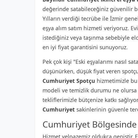
değerinde satabileceğiniz güvenilir b
Yılların verdiği tecrübe ile İzmir gene
eşya alım satım hizmeti veriyoruz. Ev
istediğiniz veya taşınma sebebiyle el
en iyi fiyat garantisini sunuyoruz.
Pek çok kişi "Eski eşyalarımı nasıl sat
düşünürken, düşük fiyat veren spotçul
Cumhuriyet Spotçu
hizmetimizle bu a
modeli ve temizlik durumu ne olursa o
tekliflerimizle bütçenize katkı sağlıy
Cumhuriyet
sakinlerinin güvenle ter
Cumhuriyet Bölgesinde 
Hizmet yelpazemiz oldukça geniştir. Ev