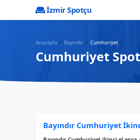
İzmir Spotçu
Anasayfa
Bayındır
Cumhuriyet
Cumhuriyet Spo
Bayındır Cumhuriyet İkinc
Bayındır Cumhuriyet ikinci el eşya 