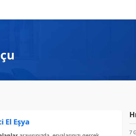
tçu
Hı
i El Eşya
7 
alanlar
arayışınızda, eşyalarınızı gerçek