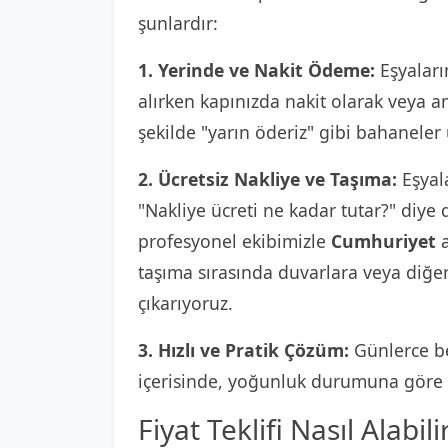
şunlardır:
1. Yerinde ve Nakit Ödeme:
Eşyaların
alırken kapınızda nakit olarak veya 
şekilde "yarın öderiz" gibi bahaneler
2. Ücretsiz Nakliye ve Taşıma:
Eşyala
"Nakliye ücreti ne kadar tutar?" diy
profesyonel ekibimizle
Cumhuriyet
a
taşıma sırasında duvarlara veya diğe
çıkarıyoruz.
3. Hızlı ve Pratik Çözüm:
Günlerce be
içerisinde, yoğunluk durumuna göre e
Fiyat Teklifi Nasıl Alabili