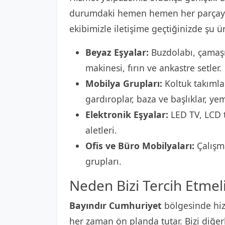
durumdaki hemen hemen her parçayı
ekibimizle iletişime geçtiğinizde şu ür
Beyaz Eşyalar:
Buzdolabı, çamaşı
makinesi, fırın ve ankastre setler.
Mobilya Grupları:
Koltuk takımlar
gardıroplar, baza ve başlıklar, ye
Elektronik Eşyalar:
LED TV, LCD t
aletleri.
Ofis ve Büro Mobilyaları:
Çalışma
grupları.
Neden Bizi Tercih Etmeli
Bayındır Cumhuriyet
bölgesinde hiz
her zaman ön planda tutar. Bizi diğer