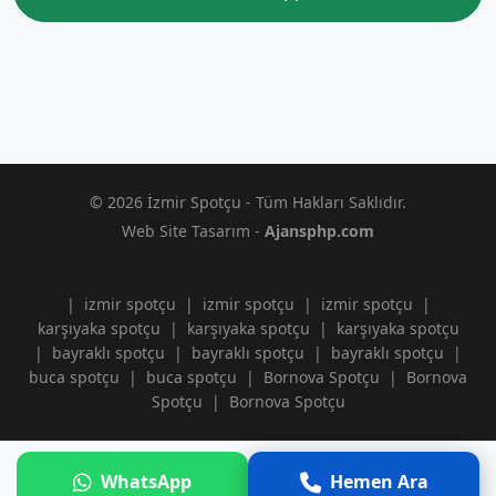
© 2026 İzmir Spotçu - Tüm Hakları Saklıdır.
Web Site Tasarım -
Ajansphp.com
|
izmir spotçu
|
izmir spotçu
|
izmir spotçu
|
karşıyaka spotçu
|
karşıyaka spotçu
|
karşıyaka spotçu
|
bayraklı spotçu
|
bayraklı spotçu
|
bayraklı spotçu
|
buca spotçu
|
buca spotçu
|
Bornova Spotçu
|
Bornova
Spotçu
|
Bornova Spotçu