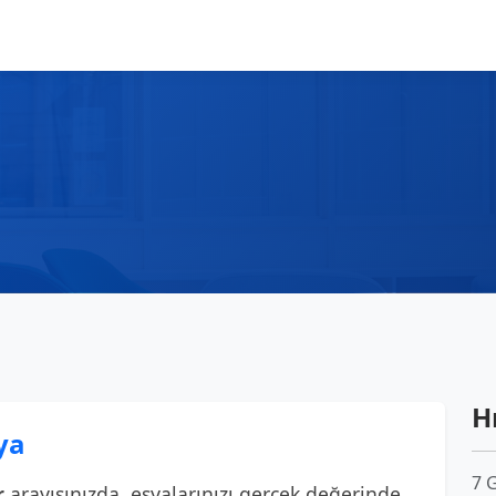
Hı
ya
7 
r
arayışınızda, eşyalarınızı gerçek değerinde