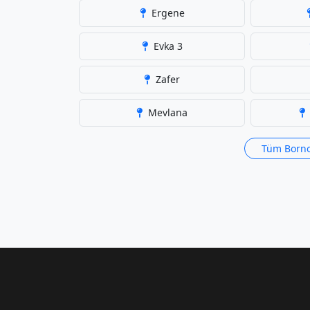
Ergene
Evka 3
Zafer
Mevlana
Tüm Borno