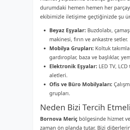
durumdaki hemen hemen her parçayı
ekibimizle iletişime geçtiğinizde şu ür
Beyaz Eşyalar:
Buzdolabı, çamaşı
makinesi, fırın ve ankastre setler.
Mobilya Grupları:
Koltuk takımlar
gardıroplar, baza ve başlıklar, ye
Elektronik Eşyalar:
LED TV, LCD t
aletleri.
Ofis ve Büro Mobilyaları:
Çalışma
grupları.
Neden Bizi Tercih Etmeli
Bornova Meriç
bölgesinde hizmet ve
zaman ön planda tutar. Bizi diğerleri