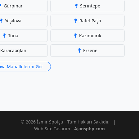
Gürpınar
Serintepe
Yeşilova
Rafet Paşa
Tuna
Kazımdirik
Karacaoğlan
Erzene
va Mahallelerini Gör
© 2026 İzmir Spotçu - Tüm Hakları Saklıdır.
|
Web Site Tasarım -
Ajansphp.com