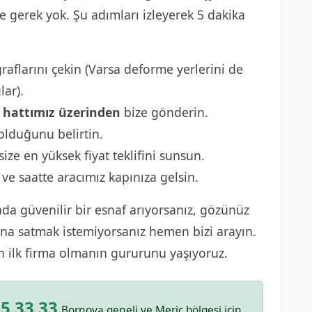
gerek yok. Şu adımları izleyerek 5 dakika
raflarını çekin (Varsa deforme yerlerini de
lar).
hattımız üzerinden
bize gönderin.
lduğunu belirtin.
size en yüksek fiyat teklifini sunsun.
 ve saatte aracımız kapınıza gelsin.
da güvenilir bir esnaf arıyorsanız, gözünüz
sına satmak istemiyorsanız hemen bizi arayın.
n ilk firma olmanın gururunu yaşıyoruz.
5 33 33
Bornova geneli ve Meriç bölgesi için