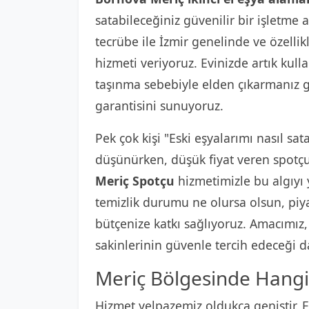
satabileceğiniz güvenilir bir işletme a
tecrübe ile İzmir genelinde ve özellik
hizmeti veriyoruz. Evinizde artık kul
taşınma sebebiyle elden çıkarmanız ge
garantisini sunuyoruz.
Pek çok kişi "Eski eşyalarımı nasıl sat
düşünürken, düşük fiyat veren spotçul
Meriç Spotçu
hizmetimizle bu algıyı 
temizlik durumu ne olursa olsun, piyas
bütçenize katkı sağlıyoruz. Amacımız
sakinlerinin güvenle tercih edeceği d
Meriç Bölgesinde Hangi 
Hizmet yelpazemiz oldukça geniştir. Ev