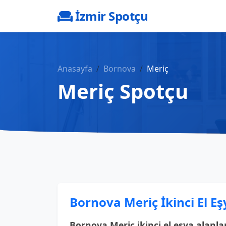
İzmir Spotçu
Anasayfa
Bornova
Meriç
Meriç Spotçu
Bornova Meriç İkinci El Eş
Bornova Meriç ikinci el eşya alanla