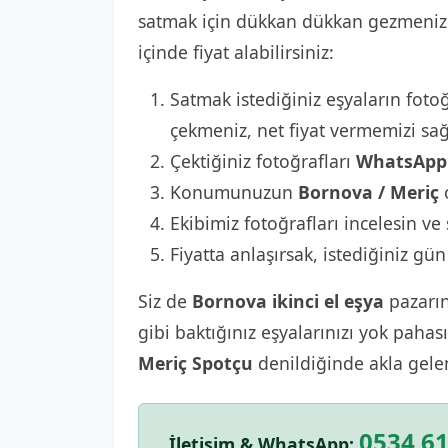
satmak için dükkan dükkan gezmenize 
içinde fiyat alabilirsiniz:
Satmak istediğiniz eşyaların fotoğ
çekmeniz, net fiyat vermemizi sağ
Çektiğiniz fotoğrafları
WhatsApp 
Konumunuzun
Bornova / Meriç
o
Ekibimiz fotoğrafları incelesin ve 
Fiyatta anlaşırsak, istediğiniz gün
Siz de
Bornova ikinci el eşya
pazarın
gibi baktığınız eşyalarınızı yok paha
Meriç Spotçu
denildiğinde akla gele
0534 61
İletişim & WhatsApp: