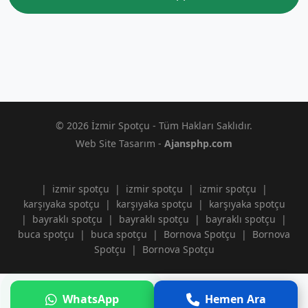
© 2026 İzmir Spotçu - Tüm Hakları Saklıdır.
Web Site Tasarım -
Ajansphp.com
|
izmir spotçu
|
izmir spotçu
|
izmir spotçu
|
karşıyaka spotçu
|
karşıyaka spotçu
|
karşıyaka spotçu
|
bayraklı spotçu
|
bayraklı spotçu
|
bayraklı spotçu
|
buca spotçu
|
buca spotçu
|
Bornova Spotçu
|
Bornova
Spotçu
|
Bornova Spotçu