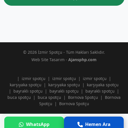
© 2026 İzmir Spotçu - Tüm Hakları Saklıdır.
Web Site Tasarım -
Ajansphp.com
|
izmir spotçu
|
izmir spotçu
|
izmir spotçu
|
karşıyaka spotçu
|
karşıyaka spotçu
|
karşıyaka spotçu
|
bayraklı spotçu
|
bayraklı spotçu
|
bayraklı spotçu
|
buca spotçu
|
buca spotçu
|
Bornova Spotçu
|
Bornova
Spotçu
|
Bornova Spotçu