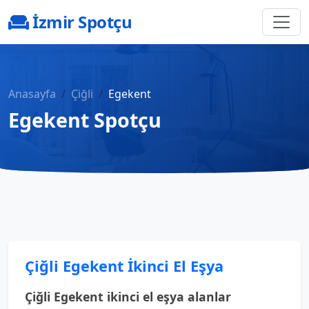
İzmir Spotçu
Anasayfa
Çiğli
Egekent
Egekent Spotçu
Çiğli Egekent İkinci El Eşya
Çiğli Egekent ikinci el eşya alanlar