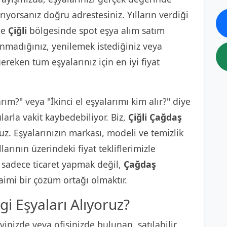
rıyorsanız doğru adrestesiniz. Yılların verdiği
le
Çiğli
bölgesinde spot eşya alım satım
lanmadığınız, yenilemek istediğiniz veya
reken tüm eşyalarınız için en iyi fiyat
arım?" veya "İkinci el eşyalarımı kim alır?" diye
arla vakit kaybedebiliyor. Biz,
Çiğli Çağdaş
uz. Eşyalarınızın markası, modeli ve temizlik
rının üzerindeki fiyat tekliflerimizle
, sadece ticaret yapmak değil,
Çağdaş
aimi bir çözüm ortağı olmaktır.
 Eşyaları Alıyoruz?
inizde veya ofisinizde bulunan, satılabilir