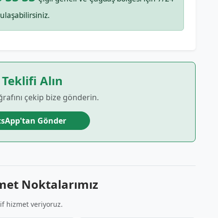
ulaşabilirsiniz.
 Teklifi Alın
ğrafını çekip bize gönderin.
sApp'tan Gönder
zmet Noktalarımız
f hizmet veriyoruz.