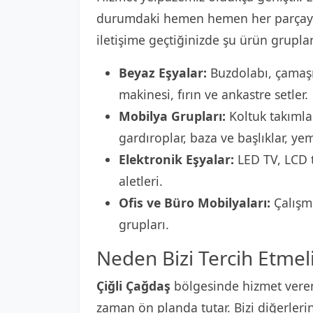
durumdaki hemen hemen her parçayı
iletişime geçtiğinizde şu ürün grupları
Beyaz Eşyalar:
Buzdolabı, çamaşı
makinesi, fırın ve ankastre setler.
Mobilya Grupları:
Koltuk takımlar
gardıroplar, baza ve başlıklar, ye
Elektronik Eşyalar:
LED TV, LCD t
aletleri.
Ofis ve Büro Mobilyaları:
Çalışma
grupları.
Neden Bizi Tercih Etmeli
Çiğli Çağdaş
bölgesinde hizmet vere
zaman ön planda tutar. Bizi diğerleri