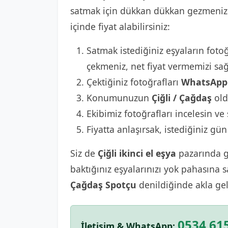
satmak için dükkan dükkan gezmenize 
içinde fiyat alabilirsiniz:
Satmak istediğiniz eşyaların fotoğ
çekmeniz, net fiyat vermemizi sağ
Çektiğiniz fotoğrafları
WhatsApp 
Konumunuzun
Çiğli / Çağdaş
old
Ekibimiz fotoğrafları incelesin ve 
Fiyatta anlaşırsak, istediğiniz gün
Siz de
Çiğli ikinci el eşya
pazarında gü
baktığınız eşyalarınızı yok pahasına 
Çağdaş Spotçu
denildiğinde akla gel
0534 615
İletişim & WhatsApp: