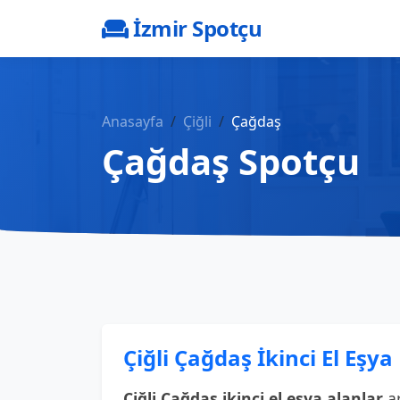
İzmir Spotçu
Anasayfa
Çiğli
Çağdaş
Çağdaş Spotçu
Çiğli Çağdaş İkinci El Eşya
Çiğli Çağdaş ikinci el eşya alanlar
ar