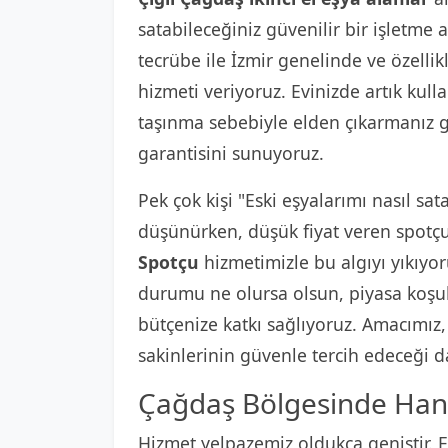
satabileceğiniz güvenilir bir işletme a
tecrübe ile İzmir genelinde ve özellik
hizmeti veriyoruz. Evinizde artık kul
taşınma sebebiyle elden çıkarmanız ge
garantisini sunuyoruz.
Pek çok kişi "Eski eşyalarımı nasıl sat
düşünürken, düşük fiyat veren spotçul
Spotçu
hizmetimizle bu algıyı yıkıyor
durumu ne olursa olsun, piyasa koşulla
bütçenize katkı sağlıyoruz. Amacımız
sakinlerinin güvenle tercih edeceği d
Çağdaş Bölgesinde Hangi
Hizmet yelpazemiz oldukça geniştir. Ev