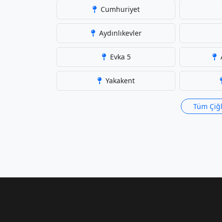
Cumhuriyet
Aydınlıkevler
Evka 5
Yakakent
Tüm Çiğl