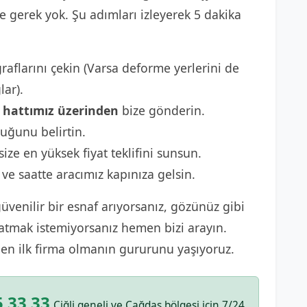
gerek yok. Şu adımları izleyerek 5 dakika
raflarını çekin (Varsa deforme yerlerini de
lar).
hattımız üzerinden
bize gönderin.
uğunu belirtin.
size en yüksek fiyat teklifini sunsun.
 ve saatte aracımız kapınıza gelsin.
venilir bir esnaf arıyorsanız, gözünüz gibi
satmak istemiyorsanız hemen bizi arayın.
en ilk firma olmanın gururunu yaşıyoruz.
 33 33
Çiğli geneli ve Çağdaş bölgesi için 7/24