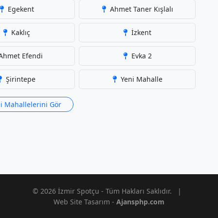
Egekent
Ahmet Taner Kışlalı
Kaklıç
İzkent
Ahmet Efendi
Evka 2
Şirintepe
Yeni Mahalle
i Mahallelerini Gör
© 2026 İzmir Spotçu - Tüm Hakları Saklıdır.
|
Web Site Tasarım -
Ajansphp.com