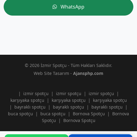
WhatsApp
© 2026 İzmir Spotçu - Tüm Hakları Saklıdır.
Web Site Tasarım -
Ajansphp.com
|
izmir spotçu
|
izmir spotçu
|
izmir spotçu
|
karşıyaka spotçu
|
karşıyaka spotçu
|
karşıyaka spotçu
|
bayraklı spotçu
|
bayraklı spotçu
|
bayraklı spotçu
|
buca spotçu
|
buca spotçu
|
Bornova Spotçu
|
Bornova
Spotçu
|
Bornova Spotçu