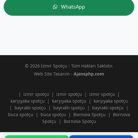
WhatsApp
© 2026 İzmir Spotçu - Tüm Hakları Saklıdır.
Web Site Tasarım -
Ajansphp.com
|
izmir spotçu
|
izmir spotçu
|
izmir spotçu
|
karşıyaka spotçu
|
karşıyaka spotçu
|
karşıyaka spotçu
|
bayraklı spotçu
|
bayraklı spotçu
|
bayraklı spotçu
|
buca spotçu
|
buca spotçu
|
Bornova Spotçu
|
Bornova
Spotçu
|
Bornova Spotçu