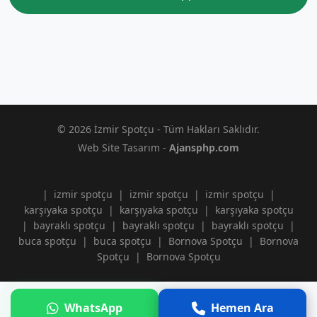
© 2026 İzmir Spotçu - Tüm Hakları Saklıdır.
Web Site Tasarım -
Ajansphp.com
|
izmir spotçu
|
izmir spotçu
|
izmir spotçu
|
karşıyaka spotçu
|
karşıyaka spotçu
|
karşıyaka spotçu
|
bayraklı spotçu
|
bayraklı spotçu
|
bayraklı spotçu
|
buca spotçu
|
buca spotçu
|
Bornova Spotçu
|
Bornova
Spotçu
|
Bornova Spotçu