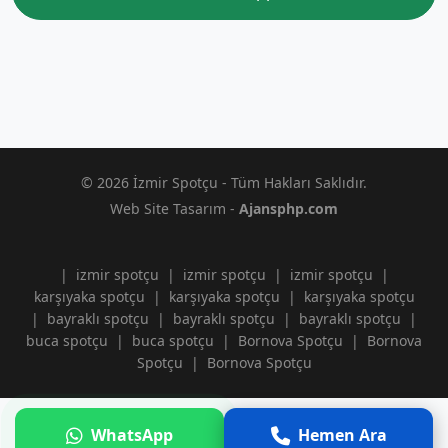
© 2026 İzmir Spotçu - Tüm Hakları Saklıdır.
Web Site Tasarım -
Ajansphp.com
|
izmir spotçu
|
izmir spotçu
|
izmir spotçu
|
karşıyaka spotçu
|
karşıyaka spotçu
|
karşıyaka spotçu
|
bayraklı spotçu
|
bayraklı spotçu
|
bayraklı spotçu
|
buca spotçu
|
buca spotçu
|
Bornova Spotçu
|
Bornova
Spotçu
|
Bornova Spotçu