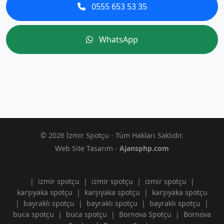
0555 653 53 35
WhatsApp
© 2026 İzmir Spotçu - Tüm Hakları Saklıdır.
Web Site Tasarım -
Ajansphp.com
|
izmir spotçu
|
izmir spotçu
|
izmir spotçu
|
karşıyaka spotçu
|
karşıyaka spotçu
|
karşıyaka spotçu
|
bayraklı spotçu
|
bayraklı spotçu
|
bayraklı spotçu
|
buca spotçu
|
buca spotçu
|
Bornova Spotçu
|
Bornova